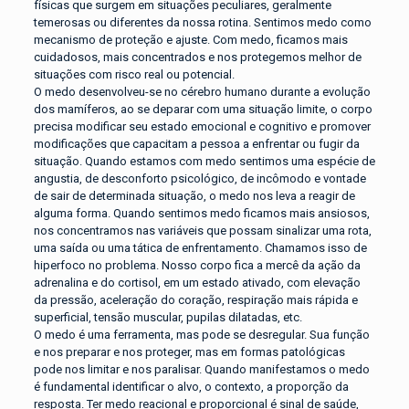
físicas que surgem em situações peculiares, geralmente
temerosas ou diferentes da nossa rotina. Sentimos medo como
mecanismo de proteção e ajuste. Com medo, ficamos mais
cuidadosos, mais concentrados e nos protegemos melhor de
situações com risco real ou potencial.
O medo desenvolveu-se no cérebro humano durante a evolução
dos mamíferos, ao se deparar com uma situação limite, o corpo
precisa modificar seu estado emocional e cognitivo e promover
modificações que capacitam a pessoa a enfrentar ou fugir da
situação. Quando estamos com medo sentimos uma espécie de
angustia, de desconforto psicológico, de incômodo e vontade
de sair de determinada situação, o medo nos leva a reagir de
alguma forma. Quando sentimos medo ficamos mais ansiosos,
nos concentramos nas variáveis que possam sinalizar uma rota,
uma saída ou uma tática de enfrentamento. Chamamos isso de
hiperfoco no problema. Nosso corpo fica a mercê da ação da
adrenalina e do cortisol, em um estado ativado, com elevação
da pressão, aceleração do coração, respiração mais rápida e
superficial, tensão muscular, pupilas dilatadas, etc.
O medo é uma ferramenta, mas pode se desregular. Sua função
e nos preparar e nos proteger, mas em formas patológicas
pode nos limitar e nos paralisar. Quando manifestamos o medo
é fundamental identificar o alvo, o contexto, a proporção da
resposta. Ter medo reacional e proporcional é sinal de saúde,