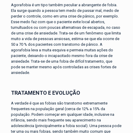
Agorafobia é um tipo também peculiar a abrangente de fobia.
Ela surge quando a pessoa tem medo de passar mal, medo de
perder o controle, como em uma crise de pânico, por exemplo.
Esse medo faz com que o paciente evite local abertos,
tumultuados ou com poucas alternativas de escapada, no caso
de uma crise de ansiedade. Trata-se de um fenômeno que limita
muito a vida de pessoas ansiosas, estima-se que ela ocorre de
50 a 70 % dos pacientes com transtorno de pânico. A
agorafobia leva a muita esquiva e permeia muitas ações do
paciente, deixando-o incapacitado mesmo fora da crise de
ansiedade. Trata-se de uma fobia de difícil tratamento, que
pode se manter mesmo após controladas as crises fortes de
ansiedade.
TRATAMENTO E EVOLUÇÃO
A verdade é que as fobias são transtorno extremamente
frequentes na população geral (cerca de 12% a 15% da
população. Podem começar em qualquer idade, inclusive na
infância, sendo mais frequente seu aparecimento na
adolescência (principalmente a fobia social). Uma pessoa pode
ter uma ou mais fobias, sendo também muito comum que