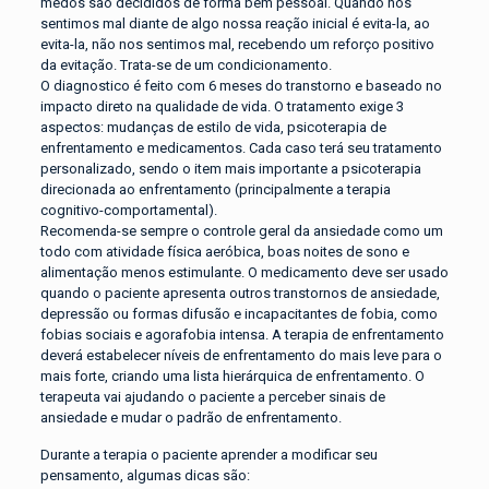
medos são decididos de forma bem pessoal. Quando nos
sentimos mal diante de algo nossa reação inicial é evita-la, ao
evita-la, não nos sentimos mal, recebendo um reforço positivo
da evitação. Trata-se de um condicionamento.
O diagnostico é feito com 6 meses do transtorno e baseado no
impacto direto na qualidade de vida. O tratamento exige 3
aspectos: mudanças de estilo de vida, psicoterapia de
enfrentamento e medicamentos. Cada caso terá seu tratamento
personalizado, sendo o item mais importante a psicoterapia
direcionada ao enfrentamento (principalmente a terapia
cognitivo-comportamental).
Recomenda-se sempre o controle geral da ansiedade como um
todo com atividade física aeróbica, boas noites de sono e
alimentação menos estimulante. O medicamento deve ser usado
quando o paciente apresenta outros transtornos de ansiedade,
depressão ou formas difusão e incapacitantes de fobia, como
fobias sociais e agorafobia intensa. A terapia de enfrentamento
deverá estabelecer níveis de enfrentamento do mais leve para o
mais forte, criando uma lista hierárquica de enfrentamento. O
terapeuta vai ajudando o paciente a perceber sinais de
ansiedade e mudar o padrão de enfrentamento.
Durante a terapia o paciente aprender a modificar seu
pensamento, algumas dicas são: