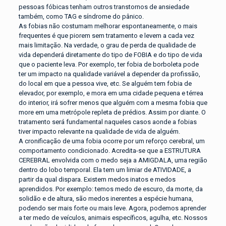
pessoas fóbicas tenham outros transtornos de ansiedade
também, como TAG e síndrome do pânico.
As fobias não costumam melhorar espontaneamente, o mais
frequentes é que piorem sem tratamento e levem a cada vez
mais limitação. Na verdade, o grau de perda de qualidade de
vida dependerá diretamente do tipo de FOBIA e do tipo de vida
que o paciente leva. Por exemplo, ter fobia de borboleta pode
ter um impacto na qualidade variável a depender da profissão,
do local em que a pessoa vive, etc. Se alguém tem fobia de
elevador, por exemplo, e mora em uma cidade pequena e térrea
do interior, irá sofrer menos que alguém com a mesma fobia que
more em uma metrópole repleta de prédios. Assim por diante. O
tratamento será fundamental naqueles casos aonde a fobias
tiver impacto relevante na qualidade de vida de alguém.
A cronificação de uma fobia ocorre por um reforço cerebral, um
comportamento condicionado. Acredita-se que a ESTRUTURA
CEREBRAL envolvida com o medo seja a AMIGDALA, uma região
dentro do lobo temporal. Ela tem um limiar de ATIVIDADE, a
partir da qual dispara. Existem medos inatos e medos
aprendidos. Por exemplo: temos medo de escuro, da morte, da
solidão e de altura, são medos inerentes a espécie humana,
podendo ser mais forte ou mais leve. Agora, podemos aprender
a ter medo de veículos, animais específicos, agulha, etc. Nossos