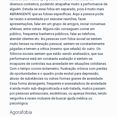
diversos contextos, podendo atrapalhar muito a performance de
alguém. Estuda-se essa fobia em separado, pois é muito mais
ABRANGENTE que as fobias específicas. Aqui a pessoa pode
ter receio e ansiedade por executar reuniões, fazer
apresentações, falar em um grupo de amigos, iniciar conversas
afetivas, entre outras. Alguns não conseguem comer em
público, frequentar banheiros públicos, falar ao telefone,
atender clientes etc. As pessoas com fobia social se sentem
muito tensas na interação pessoal, sentem-se constantemente
julgadas e temem a crítica (mesmo que velada) do outro. Os
fóbicos sociais sentem que estão sendo analisados, que sua
performance está em constante avaliação e sentem-se
incapazes de controlas sua ansiedade em situações cotidianas.
Com o tempo ocorre isolamento, frustração crônica com perdas
de oportunidades e o quadro pode evoluir para depressão,
abuso de substâncias ou outras formas graves de ansiedade.
Essa forma abrangente, frequente e avassaladora de ansiedade
é ainda muito sub-diagnosticada e sub-tratada, muitos passam
por pessoas antissociais, excêntricas, ou apenas tímidas, tendo
vergonha e receio inclusive de buscar ajuda médica ou
psicológica.
Agorafobia