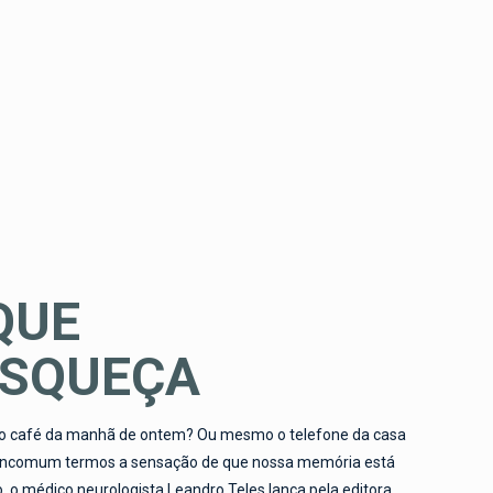
QUE
ESQUEÇA
o café da manhã de ontem? Ou mesmo o telefone da casa
 é incomum termos a sensação de que nossa memória está
o, o médico neurologista Leandro Teles lança pela editora