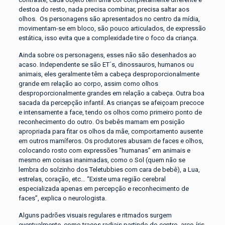
destoa do resto, nada precisa combinar, precisa saltar aos
olhos. Os personagens são apresentados no centro da mídia,
movimentam-se em bloco, são pouco articulados, de expressão
estática, isso evita que a complexidade tire o foco da criança.
Ainda sobre os personagens, esses não são desenhados ao
acaso. Independente se são ET´s, dinossauros, humanos ou
animais, eles geralmente têm a cabeça desproporcionalmente
grande em relação ao corpo, assim como olhos
desproporcionalmente grandes em relação a cabeça. Outra boa
sacada da percepção infantil. As crianças se afeiçoam precoce
e intensamente a face, tendo os olhos como primeiro ponto de
reconhecimento do outro. Os bebês mamam em posição
apropriada para fitar os olhos da mãe, comportamento ausente
em outros mamíferos. Os produtores abusam de faces e olhos,
colocando rosto com expressões “humanas” em animais e
mesmo em coisas inanimadas, como o Sol (quem não se
lembra do solzinho dos Teletubbies com cara de bebê), a Lua,
estrelas, coração, etc… “Existe uma região cerebral
especializada apenas em percepção e reconhecimento de
faces”, explica o neurologista.
Alguns padrões visuais regulares e ritmados surgem
eventualmente, como traços radiais partindo do centro, arco-íris