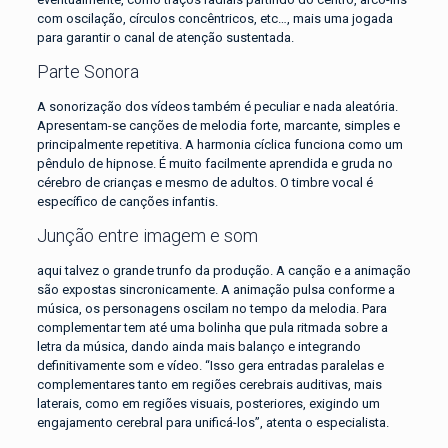
com oscilação, círculos concêntricos, etc…, mais uma jogada
para garantir o canal de atenção sustentada.
Parte Sonora
A sonorização dos vídeos também é peculiar e nada aleatória.
Apresentam-se canções de melodia forte, marcante, simples e
principalmente repetitiva. A harmonia cíclica funciona como um
pêndulo de hipnose. É muito facilmente aprendida e gruda no
cérebro de crianças e mesmo de adultos. O timbre vocal é
específico de canções infantis.
Junção entre imagem e som
aqui talvez o grande trunfo da produção. A canção e a animação
são expostas sincronicamente. A animação pulsa conforme a
música, os personagens oscilam no tempo da melodia. Para
complementar tem até uma bolinha que pula ritmada sobre a
letra da música, dando ainda mais balanço e integrando
definitivamente som e vídeo. “Isso gera entradas paralelas e
complementares tanto em regiões cerebrais auditivas, mais
laterais, como em regiões visuais, posteriores, exigindo um
engajamento cerebral para unificá-los”, atenta o especialista.