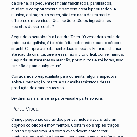
da orelha. Os pequeninos ficam fascinados, paralisados,
mudam o comportamento e parecem estar hipnotizados. A
música, os traços, as cores, não tem nada de realmente
diferente e novo nisso. Qual serão então os ingredientes
secretos dessa receita?
Segundo o neurologista Leandro Teles: “O verdadeiro pulo do
gato, ou da galinha, é ter sido feita sob medida para o cérebro
infantil. Cumpre perfeitamente duas missões: Primeira: chamar
atenção da criança, tarefa essa não muito difícil, convenhamos.
Segunda: sustentar essa atenção, por minutos e até horas, isso
sim não é para qualquer um”.
Convidamos o especialista para comentar alguns aspectos
sobre a percepção infantil e os detalhes técnicos dessa
produção de grande sucesso:
Dividiremos a análise na parte visual e parte sonora.
Parte Visual
Criança pequenas são ávidas por estímulos visuais, adoram
objetos coloridos e movimentos. Gostam do simples, traços
diretos e grosseiros. As cores vivas devem apresentar
contraste, cada objeto tem uma cor completamente diferente e