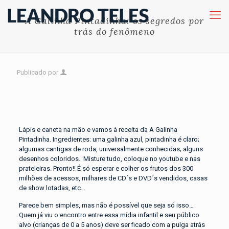
A Galinha Pintadinha: os segredos por
trás do fenômeno
Publicado por
Lápis e caneta na mão e vamos à receita da A Galinha
Pintadinha. Ingredientes: uma galinha azul, pintadinha é claro;
algumas cantigas de roda, universalmente conhecidas; alguns
desenhos coloridos. Misture tudo, coloque no youtube e nas
prateleiras. Pronto!! É só esperar e colher os frutos dos 300
milhões de acessos, milhares de CD´s e DVD´s vendidos, casas
de show lotadas, etc…
Parece bem simples, mas não é possível que seja só isso…
Quem já viu o encontro entre essa mídia infantil e seu público
alvo (crianças de 0 a 5 anos) deve ser ficado com a pulga atrás