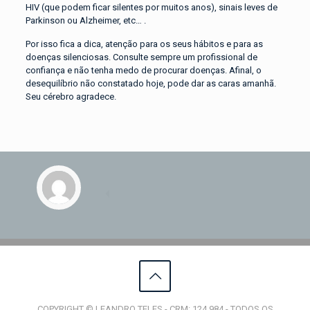
HIV (que podem ficar silentes por muitos anos), sinais leves de
Parkinson ou Alzheimer, etc… .
Por isso fica a dica, atenção para os seus hábitos e para as
doenças silenciosas. Consulte sempre um profissional de
confiança e não tenha medo de procurar doenças. Afinal, o
desequilíbrio não constatado hoje, pode dar as caras amanhã.
Seu cérebro agradece.
COPYRIGHT © LEANDRO TELES - CRM: 124.984 - TODOS OS