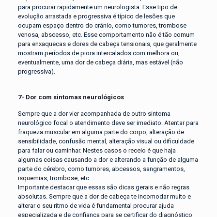
para procurar rapidamente um neurologista. Esse tipo de
evolução arrastada e progressiva é típico de lesões que
ocupam espaço dentro do crânio, como tumores, trombose
venosa, abscesso, etc. Esse comportamento não é tão comum
para enxaquecas e dores de cabeça tensionais, que geralmente
mostram períodos de piora intercalados com melhora ou,
eventualmente, uma dor de cabeça diária, mas estável (não
progressiva).
7- Dor com sintomas neurológicos
Sempre que a dor vier acompanhada de outro sintoma
neurológico focal o atendimento deve ser imediato. Atentar para
fraqueza muscular em alguma parte do corpo, alteração de
sensibilidade, confusão mental, alteração visual ou dificuldade
para falar ou caminhar. Nestes casos o receio é que haja
algumas coisas causando a dor e alterando a função de alguma
parte do cérebro, como tumores, abcessos, sangramentos,
isquemias, trombose, etc.
Importante destacar que essas são dicas gerais e não regras
absolutas. Sempre que a dor de cabeça te incomodar muito e
alterar o seu ritmo de vida é fundamental procurar ajuda
especializada e de confiança para se certificar do diagnóstico