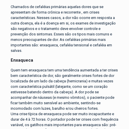
Chamados de cefaléias primárias aquelas dores que se
apresentam de forma crônica e recorrente , em crises
características. Nesses casos, a dor não ocorre em resposta a
outra doença, ela é a doença em si, os exames de investigação
são negativos e o tratamento deve envolver controle e
prevenção dos sintomas. Esses são os tipos mais comuns e
menos preocupantes de dor. As cefaléias primárias mais
importantes são: enxaqueca, cefaléia tensional e cefaléia em
salvas.
Enxaqueca
Quem tem enxaqueca tem uma tendência aumentada a ter crises
bem característica de dor, são geralmente crises fortes de dor
localizada de um lado da cabeça (hemicrania) e muitas vezes
com característica pulsátil (latejante, como se um coração
estivesse batendo dentro da cabeça). A dor pode se
acompanhar de náuseas (e mesmo vômitos), o paciente pode
ficar também muito sensível ao ambiente, sentindo-se
incomodado com luzes, barulho e/ou cheiros fortes.
Uma crise típica de enxaqueca pode ser muito incapacitante e
durar de 4 à 72 horas. O portador pode ter crises com frequência
variável, os gatilhos mais importantes para enxaqueca são: pré-