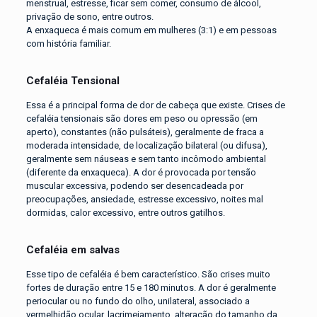
menstrual, estresse, ficar sem comer, consumo de álcool,
privação de sono, entre outros.
A enxaqueca é mais comum em mulheres (3:1) e em pessoas
com história familiar.
Cefaléia Tensional
Essa é a principal forma de dor de cabeça que existe. Crises de
cefaléia tensionais são dores em peso ou opressão (em
aperto), constantes (não pulsáteis), geralmente de fraca a
moderada intensidade, de localização bilateral (ou difusa),
geralmente sem náuseas e sem tanto incômodo ambiental
(diferente da enxaqueca). A dor é provocada por tensão
muscular excessiva, podendo ser desencadeada por
preocupações, ansiedade, estresse excessivo, noites mal
dormidas, calor excessivo, entre outros gatilhos.
Cefaléia em salvas
Esse tipo de cefaléia é bem característico. São crises muito
fortes de duração entre 15 e 180 minutos. A dor é geralmente
periocular ou no fundo do olho, unilateral, associado a
vermelhidão ocular, lacrimejamento, alteração do tamanho da