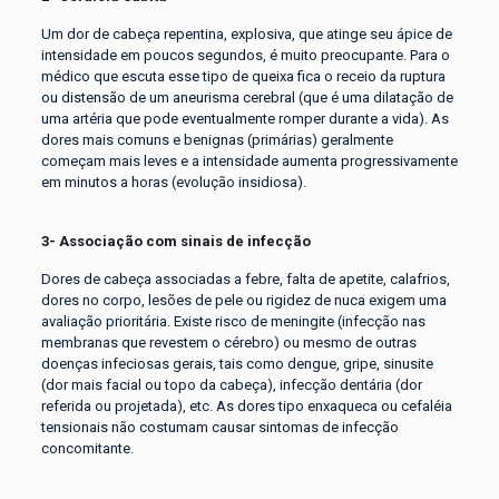
Um dor de cabeça repentina, explosiva, que atinge seu ápice de
intensidade em poucos segundos, é muito preocupante. Para o
médico que escuta esse tipo de queixa fica o receio da ruptura
ou distensão de um aneurisma cerebral (que é uma dilatação de
uma artéria que pode eventualmente romper durante a vida). As
dores mais comuns e benignas (primárias) geralmente
começam mais leves e a intensidade aumenta progressivamente
em minutos a horas (evolução insidiosa).
3- Associação com sinais de infecção
Dores de cabeça associadas a febre, falta de apetite, calafrios,
dores no corpo, lesões de pele ou rigidez de nuca exigem uma
avaliação prioritária. Existe risco de meningite (infecção nas
membranas que revestem o cérebro) ou mesmo de outras
doenças infeciosas gerais, tais como dengue, gripe, sinusite
(dor mais facial ou topo da cabeça), infecção dentária (dor
referida ou projetada), etc. As dores tipo enxaqueca ou cefaléia
tensionais não costumam causar sintomas de infecção
concomitante.