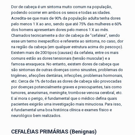
Dor de cabeça é um sintoma muito comum na população,
podendo ocorrer em ambos os sexos e todas as idades.
Acredita-se que mais de 90% da população adulta tenha dores
pelo menos 1 X ao ano, sendo que até 75% das mulheres e 60%
dos homens apresentam dores pelo menos 1 X ao mês.
Chamados tecnicamente a dor de cabeça de “cefaleia”, sendo
esse um termo inespecífico e referente ao sintoma, no caso, dor
na região da cabeça (em qualquer estrutura acima do pescoço).
Existem mais de 200 tipos (causas) da cefaleia, entre os mais
comuns estão as dores tensionais (tensão muscular) e a
famosa enxaqueca. No entanto, existem dores de cabeça que
são sintomas de outras doenças como sinusites, problemas do
trigêmeo, afecções dentárias, infecções, problemas hormonais,
etc. Cerca de 1% de todas as dores de cabeça são provocadas
por doenças potencialmente graves e preocupantes, tais como
tumores, aneurismas, meningite, trombose venosa cerebral, etc.
E aí mora o perigo, é fundamental que o médico defina quais
pacientes exigirão uma investigação mais minuciosa. Para isso,
é fundamental uma boa histórica clínica e exames físico e
neurológico bem realizados.
CEFALÉIAS PRIMÁRIAS (Benignas)