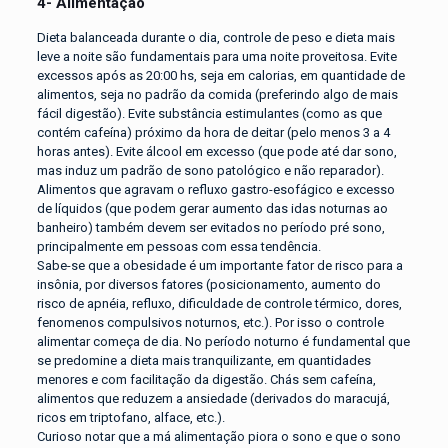
4- Alimentação
Dieta balanceada durante o dia, controle de peso e dieta mais
leve a noite são fundamentais para uma noite proveitosa. Evite
excessos após as 20:00 hs, seja em calorias, em quantidade de
alimentos, seja no padrão da comida (preferindo algo de mais
fácil digestão). Evite substância estimulantes (como as que
contém cafeína) próximo da hora de deitar (pelo menos 3 a 4
horas antes). Evite álcool em excesso (que pode até dar sono,
mas induz um padrão de sono patológico e não reparador).
Alimentos que agravam o refluxo gastro-esofágico e excesso
de líquidos (que podem gerar aumento das idas noturnas ao
banheiro) também devem ser evitados no período pré sono,
principalmente em pessoas com essa tendência.
Sabe-se que a obesidade é um importante fator de risco para a
insônia, por diversos fatores (posicionamento, aumento do
risco de apnéia, refluxo, dificuldade de controle térmico, dores,
fenomenos compulsivos noturnos, etc.). Por isso o controle
alimentar começa de dia. No período noturno é fundamental que
se predomine a dieta mais tranquilizante, em quantidades
menores e com facilitação da digestão. Chás sem cafeína,
alimentos que reduzem a ansiedade (derivados do maracujá,
ricos em triptofano, alface, etc.).
Curioso notar que a má alimentação piora o sono e que o sono