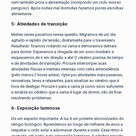
ruim também piora a alimentação (compondo um ciclo vicioso
perigoso). Após noites mal dormidas fazemos piores escolhas
alimentares.
5- Atividades de transição
Muitas vezes pecamos nesse quesito. Migramos de um dia
agitado e repleto de tensão, diretamente para o travesseiro.
Resultado: ficamos rodando na cama e demoramos demais
para dormir. Esperamos a chegada de um sono imediato e
esquecemos de ir em direção a ele! O cérebro precisa de tempo
e de atividades de transição. Procure interromper suas
atividades físicas e mentais intensas com certa antecedência
(pelo menos 2 horas antes). Opte por atividades mais passivas,
recreativas, leves e relaxantes, para sinalizar ao cérebro que é
hora de desligar. Procure ir para a cama já como sono suficiente
e sinalize ao cérebro que a cama é lugar de dormir, não de ficar
resolvendo problemas.
6- Exposição luminosa
Eis um aspecto importante. A luz é um potente sincronizador do
relógio biológico. Aprendemos ao longo de milhares de anos a
respeitar o ciclo solar e adormecer durante a noite. Esse ritmo é
ajustado, em parte, pela exposição luminosa. O cérebro privado