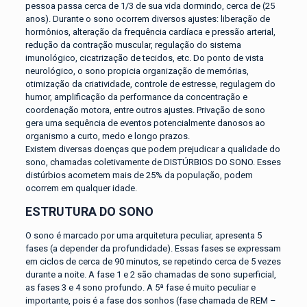
pessoa passa cerca de 1/3 de sua vida dormindo, cerca de (25
anos). Durante o sono ocorrem diversos ajustes: liberação de
hormônios, alteração da frequência cardíaca e pressão arterial,
redução da contração muscular, regulação do sistema
imunológico, cicatrização de tecidos, etc. Do ponto de vista
neurológico, o sono propicia organização de memórias,
otimização da criatividade, controle de estresse, regulagem do
humor, amplificação da performance da concentração e
coordenação motora, entre outros ajustes. Privação de sono
gera uma sequência de eventos potencialmente danosos ao
organismo a curto, medo e longo prazos.
Existem diversas doenças que podem prejudicar a qualidade do
sono, chamadas coletivamente de DISTÚRBIOS DO SONO. Esses
distúrbios acometem mais de 25% da população, podem
ocorrem em qualquer idade.
ESTRUTURA DO SONO
O sono é marcado por uma arquitetura peculiar, apresenta 5
fases (a depender da profundidade). Essas fases se expressam
em ciclos de cerca de 90 minutos, se repetindo cerca de 5 vezes
durante a noite. A fase 1 e 2 são chamadas de sono superficial,
as fases 3 e 4 sono profundo. A 5ª fase é muito peculiar e
importante, pois é a fase dos sonhos (fase chamada de REM –