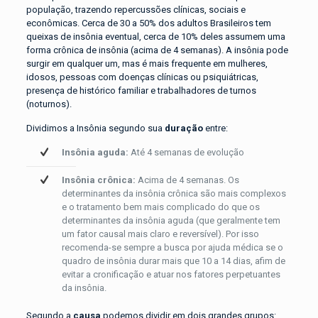
população, trazendo repercussões clínicas, sociais e
econômicas. Cerca de 30 a 50% dos adultos Brasileiros tem
queixas de insônia eventual, cerca de 10% deles assumem uma
forma crônica de insônia (acima de 4 semanas). A insônia pode
surgir em qualquer um, mas é mais frequente em mulheres,
idosos, pessoas com doenças clínicas ou psiquiátricas,
presença de histórico familiar e trabalhadores de turnos
(noturnos).
Dividimos a Insônia segundo sua
duração
entre:
Insônia aguda:
Até 4 semanas de evolução
Insônia crônica:
Acima de 4 semanas. Os
determinantes da insônia crônica são mais complexos
e o tratamento bem mais complicado do que os
determinantes da insônia aguda (que geralmente tem
um fator causal mais claro e reversível). Por isso
recomenda-se sempre a busca por ajuda médica se o
quadro de insônia durar mais que 10 a 14 dias, afim de
evitar a cronificação e atuar nos fatores perpetuantes
da insônia.
Segundo a
causa
podemos dividir em dois grandes grupos: