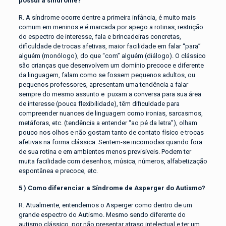
possui a síndrome?
R. A síndrome ocorre dentre a primeira infância, é muito mais
comum em meninos e é marcada por apego a rotinas, restrição
do espectro de interesse, fala e brincadeiras concretas,
dificuldade de trocas afetivas, maior facilidade em falar “para”
alguém (monólogo), do que “com” alguém (diálogo). O clássico
são crianças que desenvolvem um domínio precoce e diferente
da linguagem, falam como se fossem pequenos adultos, ou
pequenos professores, apresentam uma tendência a falar
sempre do mesmo assunto e puxam a conversa para sua área
de interesse (pouca flexibilidade), têm dificuldade para
compreender nuances de linguagem como ironias, sarcasmos,
metáforas, etc. (tendência a entender “ao pé da letra”), olham
pouco nos olhos e não gostam tanto de contato físico e trocas
afetivas na forma clássica. Sentem-se incomodas quando fora
de sua rotina e em ambientes menos previsíveis. Podem ter
muita facilidade com desenhos, música, números, alfabetização
espontânea e precoce, etc.
5 ) Como diferenciar a Síndrome de Asperger do Autismo?
R. Atualmente, entendemos o Asperger como dentro de um
grande espectro do Autismo. Mesmo sendo diferente do
autismo clássico, por não presentar atraso intelectual e ter um