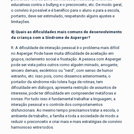
educativas contra o bullyng e o preconceito, etc. De modo geral,
o convívio é possível e é benéfico para o aluno e para a escola,
portanto, deve ser estimulado, respeitando alguns ajustes e
limitações.
8) Quais as dificuldades mais comuns de desenvolvimento
da criança com a Síndrome de Asperger?
R. A dificuldade de interação pessoal é o problema mais difícil
no Asperger. Pode haver muita dificuldade de aceitação em
grupos, isolamento social e frustação. A pessoa com Asperger
pode ser vista pelos outros como alguém mimado, arrogante,
sincero demais, excêntrico ou “nerd”, com senso de humor
estranho, etc. Isso pois, como dissemos anteriormente, o
portador da síndrome não tolera fuga de rotinas, tem
dificuldade em diálogos, apresenta restrição de assuntos de
interesse, pode ter dificuldade em compreender metáforas e
ironias. Por tudo isso é fundamental trabalhar a linguagem, a
interação pessoal e o controle dos comportamentos
disfuncionais. Ao mesmo tempo precisamos tratar a escola, o
ambiente de trabalho, a família e toda a sociedade de modo a
reduzir o preconceito e criar mais e mais estratégias de convívio
harmonioso entre todos.