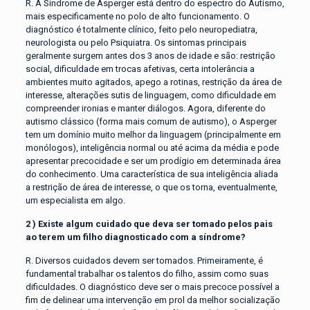
R. A Síndrome de Asperger está dentro do espectro do Autismo,
mais especificamente no polo de alto funcionamento. O
diagnóstico é totalmente clínico, feito pelo neuropediatra,
neurologista ou pelo Psiquiatra. Os sintomas principais
geralmente surgem antes dos 3 anos de idade e são: restrição
social, dificuldade em trocas afetivas, certa intolerância a
ambientes muito agitados, apego a rotinas, restrição da área de
interesse, alterações sutis de linguagem, como dificuldade em
compreender ironias e manter diálogos. Agora, diferente do
autismo clássico (forma mais comum de autismo), o Asperger
tem um domínio muito melhor da linguagem (principalmente em
monólogos), inteligência normal ou até acima da média e pode
apresentar precocidade e ser um prodígio em determinada área
do conhecimento. Uma característica de sua inteligência aliada
a restrição de área de interesse, o que os torna, eventualmente,
um especialista em algo.
2 ) Existe algum cuidado que deva ser tomado pelos pais
ao terem um filho diagnosticado com a síndrome?
R. Diversos cuidados devem ser tomados. Primeiramente, é
fundamental trabalhar os talentos do filho, assim como suas
dificuldades. O diagnóstico deve ser o mais precoce possível a
fim de delinear uma intervenção em prol da melhor socialização