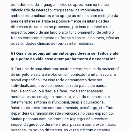
bom domínio da linguagem, eles se aproximam na franca
dificuldade de interação interpessoal, na intolerância a
ambientes tumultuados e no apego às rotinas com restrição da
área de interesse. Trata-se possivelmente de intensidades
diferentes de um mesmo processo, por isso o conceito de
espectro, tendo de um lado o alto funcionamento, de outro o
franco comprometimento da forma clássica, e no meio, infinitas
possibilidades clínicas de formas intermediárias.
6 ) Quais os acompanhamentos que devem ser feitos e até
que ponto da vida esse acompanhamento é necessário?
R. Trata-se de uma síndrome muito heterogenia, cada paciente é
de um jeito e estará envolto em um contexto familiar, escolar e
social específico. Por isso todo o tratamento deve ser
individualizado, deve ser personalizado para a demanda
daquele indivíduo e daquela fase. Pode ser necessário
medicamentos em algum momento, visando o controle de
determinado sintoma disfuncional, terapia ocupacional,
fisioterapia, métodos comportamentais, psicólogo, etc. Tudo
dependerá da funcionalidade vivenciada no caso específico.
Muitas pessoas com síndrome de Asperger não recebem
sequer diagnóstico durante a vida, passam como excêntricos,
pessoas um pouco diferentes, as vezes até com destaque