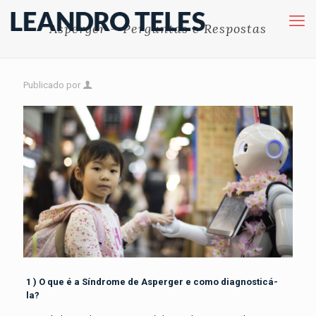
Asperger – Perguntas e Respostas
Publicado por
1 ) O que é a Síndrome de Asperger e como diagnosticá-
la?