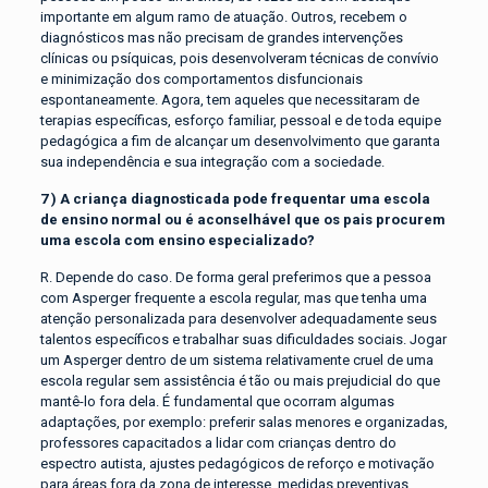
importante em algum ramo de atuação. Outros, recebem o
diagnósticos mas não precisam de grandes intervenções
clínicas ou psíquicas, pois desenvolveram técnicas de convívio
e minimização dos comportamentos disfuncionais
espontaneamente. Agora, tem aqueles que necessitaram de
terapias específicas, esforço familiar, pessoal e de toda equipe
pedagógica a fim de alcançar um desenvolvimento que garanta
sua independência e sua integração com a sociedade.
7 ) A criança diagnosticada pode frequentar uma escola
de ensino normal ou é aconselhável que os pais procurem
uma escola com ensino especializado?
R. Depende do caso. De forma geral preferimos que a pessoa
com Asperger frequente a escola regular, mas que tenha uma
atenção personalizada para desenvolver adequadamente seus
talentos específicos e trabalhar suas dificuldades sociais. Jogar
um Asperger dentro de um sistema relativamente cruel de uma
escola regular sem assistência é tão ou mais prejudicial do que
mantê-lo fora dela. É fundamental que ocorram algumas
adaptações, por exemplo: preferir salas menores e organizadas,
professores capacitados a lidar com crianças dentro do
espectro autista, ajustes pedagógicos de reforço e motivação
para áreas fora da zona de interesse, medidas preventivas