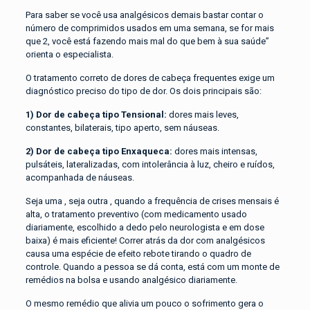
Para saber se você usa analgésicos demais bastar contar o
número de comprimidos usados em uma semana, se for mais
que 2, você está fazendo mais mal do que bem à sua saúde”
orienta o especialista.
O tratamento correto de dores de cabeça frequentes exige um
diagnóstico preciso do tipo de dor. Os dois principais são:
1) Dor de cabeça tipo Tensional:
dores mais leves,
constantes, bilaterais, tipo aperto, sem náuseas.
2) Dor de cabeça tipo Enxaqueca:
dores mais intensas,
pulsáteis, lateralizadas, com intolerância à luz, cheiro e ruídos,
acompanhada de náuseas.
Seja uma , seja outra , quando a frequência de crises mensais é
alta, o tratamento preventivo (com medicamento usado
diariamente, escolhido a dedo pelo neurologista e em dose
baixa) é mais eficiente! Correr atrás da dor com analgésicos
causa uma espécie de efeito rebote tirando o quadro de
controle. Quando a pessoa se dá conta, está com um monte de
remédios na bolsa e usando analgésico diariamente.
O mesmo remédio que alivia um pouco o sofrimento gera o