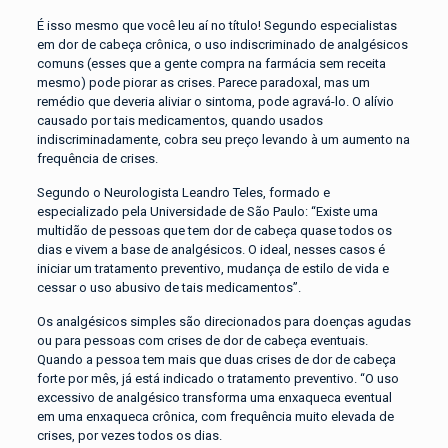
É isso mesmo que você leu aí no título! Segundo especialistas
em dor de cabeça crônica, o uso indiscriminado de analgésicos
comuns (esses que a gente compra na farmácia sem receita
mesmo) pode piorar as crises. Parece paradoxal, mas um
remédio que deveria aliviar o sintoma, pode agravá-lo. O alívio
causado por tais medicamentos, quando usados
indiscriminadamente, cobra seu preço levando à um aumento na
frequência de crises.
Segundo o Neurologista Leandro Teles, formado e
especializado pela Universidade de São Paulo: “Existe uma
multidão de pessoas que tem dor de cabeça quase todos os
dias e vivem a base de analgésicos. O ideal, nesses casos é
iniciar um tratamento preventivo, mudança de estilo de vida e
cessar o uso abusivo de tais medicamentos”.
Os analgésicos simples são direcionados para doenças agudas
ou para pessoas com crises de dor de cabeça eventuais.
Quando a pessoa tem mais que duas crises de dor de cabeça
forte por mês, já está indicado o tratamento preventivo. “O uso
excessivo de analgésico transforma uma enxaqueca eventual
em uma enxaqueca crônica, com frequência muito elevada de
crises, por vezes todos os dias.