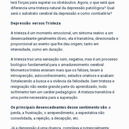
terá forças para superar os obstáculos. Agora, o que será que
diferencia uma tristeza natural da depressão patológica? Qual
será o substrato cerebral da depressão e como combatê-la?
Depressão versos Tristeza
A tristeza é um momento emocional, um sintoma reativo a um
desencadeante geralmente óbvio, ela é transitória, direcionada e
proporcional ao evento que lhe deu origem, tanto em
intensidade, como em duração.
A tristeza traz uma sensação ruim, negativa, mas é um processo
biológico fundamental para o amadurecimento cerebral.
Momentos tristes ensinam mais que os felizes, levam à
introspecção, autoconhecimento, estados criativos e acabam
fortalecendo a busca e a vivência da felicidade. Sem tristeza e
resignação não existe grande parte do aprendizado, todo
sofrimento tem um caráter pedagógico. A tristeza transitória é
uma ponte necessária para a superação.
Os principais desencadeantes desse sentimento são
: a
perda, a frustração, o arrependimento, a expectativa não
consolidada, a rejeição, a decepção, etc.
Já a depressão é uma doença, complexa e potencialmente