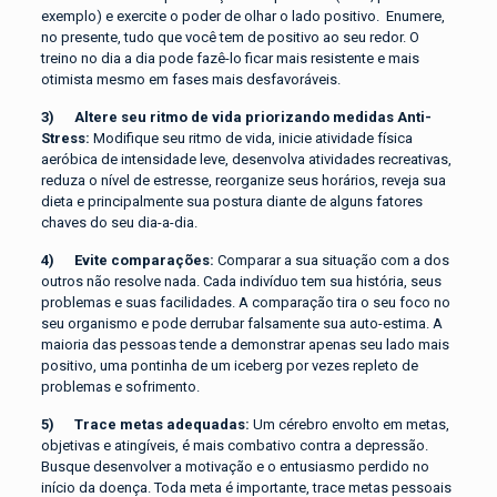
exemplo) e exercite o poder de olhar o lado positivo. Enumere,
no presente, tudo que você tem de positivo ao seu redor. O
treino no dia a dia pode fazê-lo ficar mais resistente e mais
otimista mesmo em fases mais desfavoráveis.
3) Altere seu ritmo de vida priorizando medidas Anti-
Stress:
Modifique seu ritmo de vida, inicie atividade física
aeróbica de intensidade leve, desenvolva atividades recreativas,
reduza o nível de estresse, reorganize seus horários, reveja sua
dieta e principalmente sua postura diante de alguns fatores
chaves do seu dia-a-dia.
4) Evite comparações:
Comparar a sua situação com a dos
outros não resolve nada. Cada indivíduo tem sua história, seus
problemas e suas facilidades. A comparação tira o seu foco no
seu organismo e pode derrubar falsamente sua auto-estima. A
maioria das pessoas tende a demonstrar apenas seu lado mais
positivo, uma pontinha de um iceberg por vezes repleto de
problemas e sofrimento.
5) Trace metas adequadas:
Um cérebro envolto em metas,
objetivas e atingíveis, é mais combativo contra a depressão.
Busque desenvolver a motivação e o entusiasmo perdido no
início da doença. Toda meta é importante, trace metas pessoais