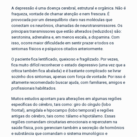
A depressão é uma doença cerebral, estrutural e orgânica. Não é
fraqueza, vontade de chamar atenção e nem frescura. É
provocada por um desequilíbrio claro nas moléculas que
conectam os neurônios, chamadas de neurotransmissores. Os
principais transmissores que estão alterados (reduzidos) são:
serotonina, adrenalina e, em menos escala, a dopamina. Com
isso, ocorre maior dificuldade em sentir prazer e todos os
sintomas físicos e psíquicos citados anteriormente.
O paciente fica lentificado, queixoso e fragilizado. Por vezes,
fica muito difícil reconhecer o estado depressivo (uma vez que a
crítica também fica abalada) e é bastante complicado se livrar
sozinho dos sintomas, apenas com força de vontade. Por isso é
altamente recomendado buscar ajuda, com familiares, amigos e
profissionais habilitados.
Muitos estudos apontam para alterações em algumas regiões
específicas do cérebro, tais como: giro do cíngulo (lobo
frontal), amigdala e hipocampo (lobo temporal) e regiões
antigas do cérebro, tais como: tálamo e hipotálamo. Essas
regiões comandam circuitarias emocionais e repercutem na
saúde física, pois gerenciam também a secreção de hormônios
e substância que comandam o sistema imunológico e