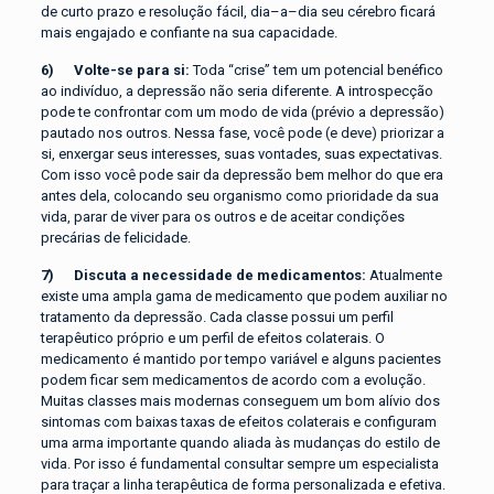
de curto prazo e resolução fácil, dia–a–dia seu cérebro ficará
mais engajado e confiante na sua capacidade.
6) Volte-se para si:
Toda “crise” tem um potencial benéfico
ao indivíduo, a depressão não seria diferente. A introspecção
pode te confrontar com um modo de vida (prévio a depressão)
pautado nos outros. Nessa fase, você pode (e deve) priorizar a
si, enxergar seus interesses, suas vontades, suas expectativas.
Com isso você pode sair da depressão bem melhor do que era
antes dela, colocando seu organismo como prioridade da sua
vida, parar de viver para os outros e de aceitar condições
precárias de felicidade.
7) Discuta a necessidade de medicamentos:
Atualmente
existe uma ampla gama de medicamento que podem auxiliar no
tratamento da depressão. Cada classe possui um perfil
terapêutico próprio e um perfil de efeitos colaterais. O
medicamento é mantido por tempo variável e alguns pacientes
podem ficar sem medicamentos de acordo com a evolução.
Muitas classes mais modernas conseguem um bom alívio dos
sintomas com baixas taxas de efeitos colaterais e configuram
uma arma importante quando aliada às mudanças do estilo de
vida. Por isso é fundamental consultar sempre um especialista
para traçar a linha terapêutica de forma personalizada e efetiva.