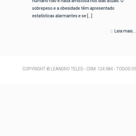
humano não é nada amistosa nos dias atuais. O
sobrepeso e a obesidade têm apresentado
estatísticas alarmantes e se
[…]
Leia mais...
COPYRIGHT © LEANDRO TELES - CRM: 124.984 - TODOS 