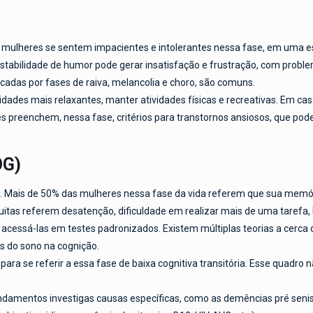
 mulheres se sentem impacientes e intolerantes nessa fase, em uma e
 instabilidade de humor pode gerar insatisfação e frustração, com prob
rcadas por fases de raiva, melancolia e choro, são comuns.
idades mais relaxantes, manter atividades físicas e recreativas. Em c
es preenchem, nessa fase, critérios para transtornos ansiosos, que po
OG)
a. Mais de 50% das mulheres nessa fase da vida referem que sua mem
itas referem desatenção, dificuldade em realizar mais de uma tarefa, b
cil acessá-las em testes padronizados. Existem múltiplas teorias a cerc
s do sono na cognição.
 para se referir a essa fase de baixa cognitiva transitória. Esse quadr
undamentos investigas causas específicas, como as demências pré senis