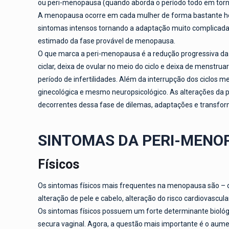
ou peri-menopausa (quando aborda o período todo em tor
A menopausa ocorre em cada mulher de forma bastante he
sintomas intensos tornando a adaptação muito complicada
estimado da fase provável de menopausa.
O que marca a peri-menopausa é a redução progressiva d
ciclar, deixa de ovular no meio do ciclo e deixa de menstr
período de infertilidades. Além da interrupção dos ciclos 
ginecológica e mesmo neuropsicológico. As alterações da p
decorrentes dessa fase de dilemas, adaptações e transfor
SINTOMAS DA PERI-MENO
Físicos
Os sintomas físicos mais frequentes na menopausa são – ond
alteração de pele e cabelo, alteração do risco cardiovascul
Os sintomas físicos possuem um forte determinante biológi
secura vaginal. Agora, a questão mais importante é o aume