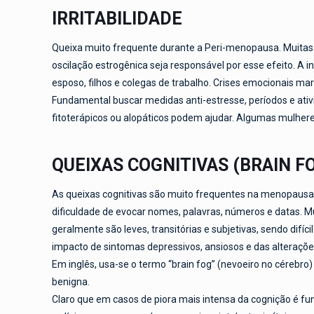
IRRITABILIDADE
Queixa muito frequente durante a Peri-menopausa. Muitas
oscilação estrogênica seja responsável por esse efeito. A
esposo, filhos e colegas de trabalho. Crises emocionais ma
Fundamental buscar medidas anti-estresse, períodos e ativ
fitoterápicos ou alopáticos podem ajudar. Algumas mulher
QUEIXAS COGNITIVAS (BRAIN F
As queixas cognitivas são muito frequentes na menopaus
dificuldade de evocar nomes, palavras, números e datas. Mu
geralmente são leves, transitórias e subjetivas, sendo difí
impacto de sintomas depressivos, ansiosos e das alteraçõe
Em inglês, usa-se o termo “brain fog” (nevoeiro no cérebro)
benigna.
Claro que em casos de piora mais intensa da cognição é f