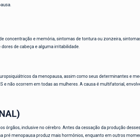
pausa.
de concentração e memória, sintomas de tontura ou zonzeira, sintomas d
 dores de cabeça e alguma irritabilidade.
uropsiquiátricos da menopausa, assim como seus determinantes e medi
e não ocorrem em todas as mulheres. A causa é multifatorial, envolve
NAL)
ios órgãos, inclusive no cérebro. Antes da cessação da produção desse
na pré menopausa produz mais hormônios, enquanto em outros moment