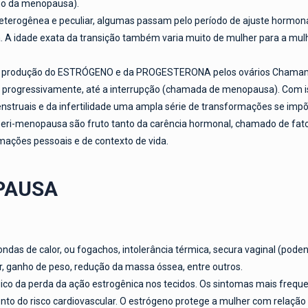
no da menopausa).
terogênea e peculiar, algumas passam pelo período de ajuste hormon
. A idade exata da transição também varia muito de mulher para a m
a produção do ESTRÓGENO e da PROGESTERONA pelos ovários Chamamos 
uar progressivamente, até a interrupção (chamada de menopausa). Com is
menstruais e da infertilidade uma ampla série de transformações se impõ
eri-menopausa são fruto tanto da carência hormonal, chamado de fator 
mações pessoais e de contexto de vida.
PAUSA
as de calor, ou fogachos, intolerância térmica, secura vaginal (podend
ar, ganho de peso, redução da massa óssea, entre outros.
co da perda da ação estrogênica nos tecidos. Os sintomas mais frequent
nto do risco cardiovascular. O estrógeno protege a mulher com relação 