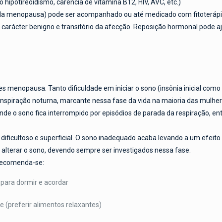
o hipotireoidismo, carência de vitamina B12, HIV, AVC, etc.)
da menopausa) pode ser acompanhado ou até medicado com fitoterápicos
 carácter benigno e transitório da afecção. Reposição hormonal pode a
menopausa. Tanto dificuldade em iniciar o sono (insônia inicial como 
transpiração noturna, marcante nessa fase da vida na maioria das mulh
e o sono fica interrompido por episódios de parada da respiração, e
dificultoso e superficial. O sono inadequado acaba levando a um efeito 
terar o sono, devendo sempre ser investigados nessa fase.
 recomenda-se:
 para dormir e acordar
e (preferir alimentos relaxantes)