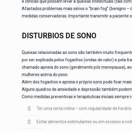
e clínicas que possam levar a queixas intelectuais (tais com
Afastados problemas mais sérios o “brain fog” (benigno – 
medidas conservadoras. Importante transmitir a paciente o
DISTURBIOS DE SONO
Queixas relacionadas ao sono são também muito frequentes 
por ser explicada pelos fogachos (ondas de calor) e pela 
chamado apneia do sono (geralmente pós menopausa), aond
mulheres acima do peso.
Além dos fogachos e apneia o próprio sono pode ficar mais 
Alguns quadros de ansiedade e depressão também podem al
Como medidas preventivas e terapêuticas iniciais sempre
Ter uma certa rotina – com regularidade de horário
Evitar alimentos estimulantes ou em excesso a noit