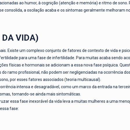
acionadas ao humor, à cognição (atenção e memória) e ritmo de sono. 
e consolida, a oscilação acaba e os sintomas geralmente melhoram no 
 DA VIDA)
. Existe um complexo conjunto de fatores de contexto de vida e psic
rtilidade para uma fase de infertilidade. Para muitas acaba sendo aco
ações físicas e hormonais se adicionam a essa nova fase psíquica. Que
s do ramo profissional, não podem ser negligenciadas na ocorrência do
sono, por esses fatores associados (teoria multicausal).
rrência intensa e desagradável, como um marco da entrada na terceir
tomas, tornando-se ainda mais sintomáticas.
cruzar essa fase inexorável da vida leva a muitas mulheres a uma men
essa fase: