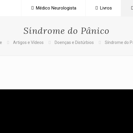
Médico Neurologista
Livros
Síndrome do Pânico
e
Artigos e Vídeos
Doenças e Distúrbios
Síndrome do P