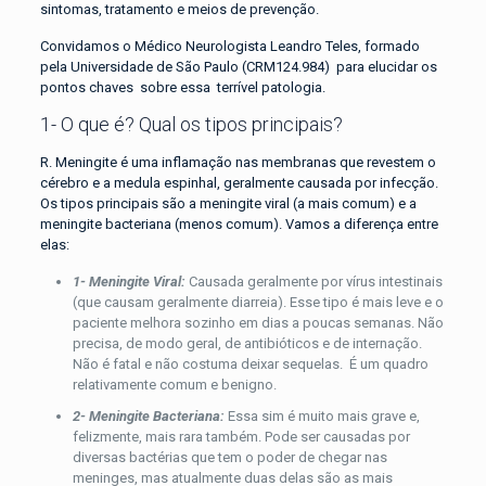
sintomas, tratamento e meios de prevenção.
Convidamos o Médico Neurologista Leandro Teles, formado
pela Universidade de São Paulo (CRM124.984) para elucidar os
pontos chaves sobre essa terrível patologia.
1- O que é? Qual os tipos principais?
R. Meningite é uma inflamação nas membranas que revestem o
cérebro e a medula espinhal, geralmente causada por infecção.
Os tipos principais são a meningite viral (a mais comum) e a
meningite bacteriana (menos comum). Vamos a diferença entre
elas:
1- Meningite Viral:
Causada geralmente por vírus intestinais
(que causam geralmente diarreia). Esse tipo é mais leve e o
paciente melhora sozinho em dias a poucas semanas. Não
precisa, de modo geral, de antibióticos e de internação.
Não é fatal e não costuma deixar sequelas. É um quadro
relativamente comum e benigno.
2- Meningite Bacteriana:
Essa sim é muito mais grave e,
felizmente, mais rara também. Pode ser causadas por
diversas bactérias que tem o poder de chegar nas
meninges, mas atualmente duas delas são as mais