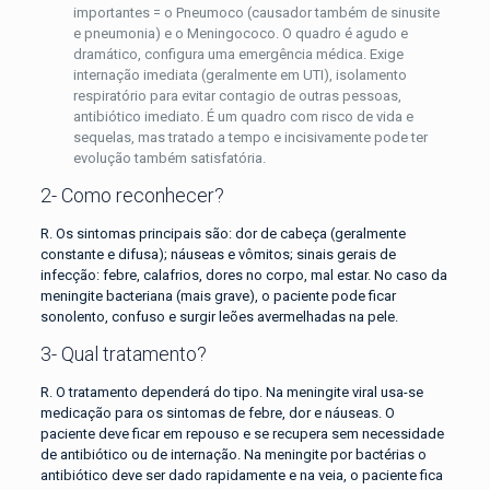
importantes = o Pneumoco (causador também de sinusite
e pneumonia) e o Meningococo. O quadro é agudo e
dramático, configura uma emergência médica. Exige
internação imediata (geralmente em UTI), isolamento
respiratório para evitar contagio de outras pessoas,
antibiótico imediato. É um quadro com risco de vida e
sequelas, mas tratado a tempo e incisivamente pode ter
evolução também satisfatória.
2- Como reconhecer?
R. Os sintomas principais são: dor de cabeça (geralmente
constante e difusa); náuseas e vômitos; sinais gerais de
infecção: febre, calafrios, dores no corpo, mal estar. No caso da
meningite bacteriana (mais grave), o paciente pode ficar
sonolento, confuso e surgir leões avermelhadas na pele.
3- Qual tratamento?
R. O tratamento dependerá do tipo. Na meningite viral usa-se
medicação para os sintomas de febre, dor e náuseas. O
paciente deve ficar em repouso e se recupera sem necessidade
de antibiótico ou de internação. Na meningite por bactérias o
antibiótico deve ser dado rapidamente e na veia, o paciente fica