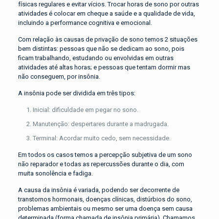
físicas regulares e evitar vícios. Trocar horas de sono por outras
atividades é colocar em cheque a saúde e a qualidade de vida,
incluindo a performance cognitiva e emocional.
Com relação às causas de privação de sono temos 2 situações
bem distintas: pessoas que não se dedicam ao sono, pois
ficam trabalhando, estudando ou envolvidas em outras
atividades até altas horas; e pessoas que tentam dormir mas
não conseguem, por insônia.
A insônia pode ser dividida em três tipos:
Inicial: dificuldade em pegar no sono.
Manutenção: despertares durante a madrugada.
Terminal: Acordar muito cedo, sem necessidade.
Em todos os casos temos a percepção subjetiva de um sono
não reparador e todas as repercussões durante o dia, com
muita sonolência e fadiga.
A causa da insônia é variada, podendo ser decorrente de
transtornos hormonais, doenças clínicas, distúrbios do sono,
problemas ambientais ou mesmo ser uma doença sem causa
determinada (forma chamada de insônia primária). Chamamos