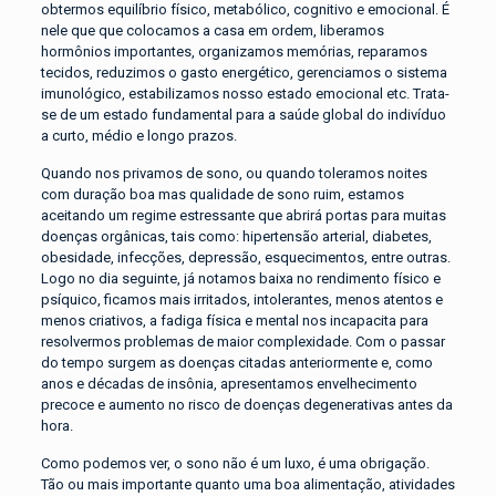
obtermos equilíbrio físico, metabólico, cognitivo e emocional. É
nele que que colocamos a casa em ordem, liberamos
hormônios importantes, organizamos memórias, reparamos
tecidos, reduzimos o gasto energético, gerenciamos o sistema
imunológico, estabilizamos nosso estado emocional etc. Trata-
se de um estado fundamental para a saúde global do indivíduo
a curto, médio e longo prazos.
Quando nos privamos de sono, ou quando toleramos noites
com duração boa mas qualidade de sono ruim, estamos
aceitando um regime estressante que abrirá portas para muitas
doenças orgânicas, tais como: hipertensão arterial, diabetes,
obesidade, infecções, depressão, esquecimentos, entre outras.
Logo no dia seguinte, já notamos baixa no rendimento físico e
psíquico, ficamos mais irritados, intolerantes, menos atentos e
menos criativos, a fadiga física e mental nos incapacita para
resolvermos problemas de maior complexidade. Com o passar
do tempo surgem as doenças citadas anteriormente e, como
anos e décadas de insônia, apresentamos envelhecimento
precoce e aumento no risco de doenças degenerativas antes da
hora.
Como podemos ver, o sono não é um luxo, é uma obrigação.
Tão ou mais importante quanto uma boa alimentação, atividades