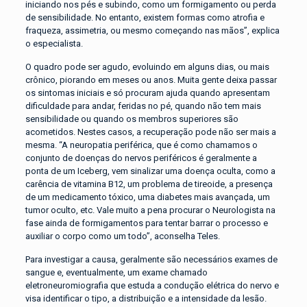
iniciando nos pés e subindo, como um formigamento ou perda
de sensibilidade. No entanto, existem formas como atrofia e
fraqueza, assimetria, ou mesmo começando nas mãos”, explica
o especialista.
O quadro pode ser agudo, evoluindo em alguns dias, ou mais
crônico, piorando em meses ou anos. Muita gente deixa passar
os sintomas iniciais e só procuram ajuda quando apresentam
dificuldade para andar, feridas no pé, quando não tem mais
sensibilidade ou quando os membros superiores são
acometidos. Nestes casos, a recuperação pode não ser mais a
mesma. “A neuropatia periférica, que é como chamamos o
conjunto de doenças do nervos periféricos é geralmente a
ponta de um Iceberg, vem sinalizar uma doença oculta, como a
carência de vitamina B12, um problema de tireoide, a presença
de um medicamento tóxico, uma diabetes mais avançada, um
tumor oculto, etc. Vale muito a pena procurar o Neurologista na
fase ainda de formigamentos para tentar barrar o processo e
auxiliar o corpo como um todo”, aconselha Teles.
Para investigar a causa, geralmente são necessários exames de
sangue e, eventualmente, um exame chamado
eletroneuromiografia que estuda a condução elétrica do nervo e
visa identificar o tipo, a distribuição e a intensidade da lesão.