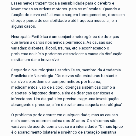
Esses nervos trazem toda a sensibilidade para o cérebro e
levam todas as ordens motores para os músculos. Quando a
função do nervo está alterada surgem formigamentos, dores em
choque, perda de sensibilidade e até fraqueza muscular, em
alguns casos.
Neuropatia Periférica é um conjunto heterogêneo de doenças
que levam a danos nos nervos periféricos. As causas são
variadas: diabetes, álcool, trauma, etc. Reconhecendo o
problema no início podemos estabelecer a causa da disfunção
e evitar um dano irreversível.
Segundo o Neurologista Leandro Teles, membro da Academia
Brasileira de Neurologia: “Os nervos são estruturas bastante
sensíveis e podem ser comprometidos por trauma,
medicamentos, uso de álcool, doenças sistêmicas como a
diabetes, o hipotireoidismo, além de doenças genéticas e
infecciosos. Um diagnóstico preciso exige uma investigação
abrangente e precoce, a fim de evitar uma sequela neurológica”.
O problema pode ocorrer em qualquer idade, mas as causas
mais comuns ocorrem acima dos 40 anos. Os sintomas são
variáveis de acordo com a causa e a intensidade. “O mais típico
é o aparecimento bilateral e simétrico de alteração sensitiva