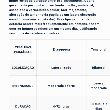
muito fortes de duração entre 15 e 180 minutos. A dor é
geralmente periocular ou no fundo do olho, unilateral,
associado a vermelhidão ocular, lacrimejamento,
alteração do tamanho da pupila de um lado e obstrução
nasal (do mesmo lado da dor). Esse tipo peculiar de
cefaléia ocorre mais frequentemente em homens, podem
ocorrer inúmeras crises em um mesmo dia, justificando
seu nome de cefaléia em salvas.
CEFALÉIAS
Enxaqueca
Tensional
PRIMÁRIAS
LOCALIZAÇÃO
Lateralizado
Bilateral
Leve a
INTENSIDADE
Moderada a forte
moderada
30 min. a 7
DURAÇÃO
4-72 horas
dias