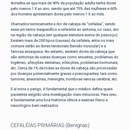
Acredita-se que mais de 90% da população adulta tenha dores
pelo menos 1 X ao ano, sendo que até 75% das mulheres e 60%
dos homens apresentam dores pelo menos 1 X ao mês.
Chamados tecnicamente a dor de cabeça de “cefaleia”, sendo
esse um termo inespecífico e referente ao sintoma, no caso, dor
na região da cabeça (em qualquer estrutura acima do pescoço).
Existem mais de 200 tipos (causas) da cefaleia, entre os mais
comuns estão as dores tensionais (tensão muscular) e a
famosa enxaqueca. No entanto, existem dores de cabeça que
são sintomas de outras doenças como sinusites, problemas do
trigêmeo, afecções dentárias, infecções, problemas hormonais,
etc. Cerca de 1% de todas as dores de cabeça são provocadas
por doenças potencialmente graves e preocupantes, tais como
tumores, aneurismas, meningite, trombose venosa cerebral, etc.
E aí mora o perigo, é fundamental que o médico defina quais
pacientes exigirão uma investigação mais minuciosa. Para isso,
é fundamental uma boa histórica clínica e exames físico e
neurológico bem realizados.
CEFALÉIAS PRIMÁRIAS (Benignas)