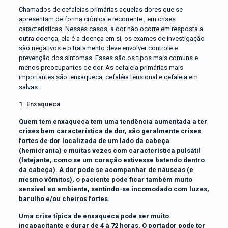
Chamados de cefaleias primárias aquelas dores que se
apresentam de forma crônica e recorrente , em crises
características. Nesses casos, a dor não ocorre em resposta a
outra doença, ela é a doença em si, os exames de investigação
são negativos e o tratamento deve envolver controle e
prevenção dos sintomas. Esses são os tipos mais comuns e
menos preocupantes de dor. As cefaleia primárias mais
importantes são: enxaqueca, cefaléia tensional e cefaleia em
salvas.
1- Enxaqueca
Quem tem enxaqueca tem uma tendência aumentada a ter
crises bem característica de dor, são geralmente crises
fortes de dor localizada de um lado da cabeça
(hemicrania) e muitas vezes com característica pulsátil
(latejante, como se um coração estivesse batendo dentro
da cabeça). A dor pode se acompanhar de náuseas (e
mesmo vômitos), o paciente pode ficar também muito
sensível ao ambiente, sentindo-se incomodado com luzes,
barulho e/ou cheiros fortes.
Uma crise típica de enxaqueca pode ser muito
incapacitante e durar de 4 à 72 horas. O portador pode ter