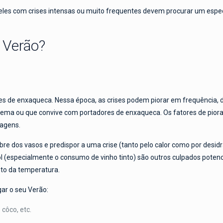
eles com crises intensas ou muito frequentes devem procurar um espe
 Verão?
es de enxaqueca. Nessa época, as crises podem piorar em frequência, du
lema ou que convive com portadores de enxaqueca. Os fatores de piora s
iagens.
ibre dos vasos e predispor a uma crise (tanto pelo calor como por desid
l (especialmente o consumo de vinho tinto) são outros culpados poten
nto da temperatura.
ar o seu Verão:
 côco, etc.