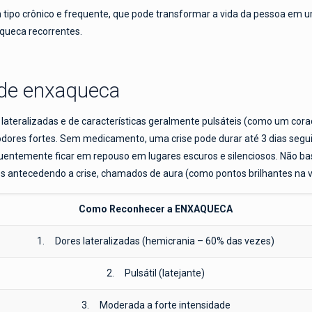
 tipo crônico e frequente, que pode transformar a vida da pessoa em 
queca recorrentes.
de enxaqueca
 lateralizadas e de características geralmente pulsáteis (como um cor
 a odores fortes. Sem medicamento, uma crise pode durar até 3 dias se
uentemente ficar em repouso em lugares escuros e silenciosos. Não b
antecedendo a crise, chamados de aura (como pontos brilhantes na vi
Como Reconhecer a ENXAQUECA
1. Dores lateralizadas (hemicrania – 60% das vezes)
2. Pulsátil (latejante)
3. Moderada a forte intensidade