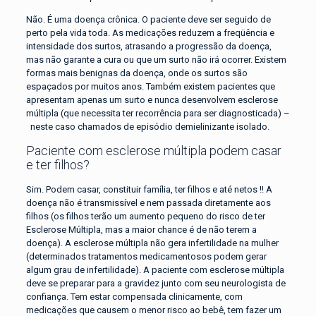
Não. É uma doença crônica. O paciente deve ser seguido de
perto pela vida toda. As medicações reduzem a freqüência e
intensidade dos surtos, atrasando a progressão da doença,
mas não garante a cura ou que um surto não irá ocorrer. Existem
formas mais benignas da doença, onde os surtos são
espaçados por muitos anos. Também existem pacientes que
apresentam apenas um surto e nunca desenvolvem esclerose
múltipla (que necessita ter recorrência para ser diagnosticada) –
neste caso chamados de episódio demielinizante isolado.
Paciente com esclerose múltipla podem casar
e ter filhos?
Sim. Podem casar, constituir família, ter filhos e até netos !! A
doença não é transmissível e nem passada diretamente aos
filhos (os filhos terão um aumento pequeno do risco de ter
Esclerose Múltipla, mas a maior chance é de não terem a
doença). A esclerose múltipla não gera infertilidade na mulher
(determinados tratamentos medicamentosos podem gerar
algum grau de infertilidade). A paciente com esclerose múltipla
deve se preparar para a gravidez junto com seu neurologista de
confiança. Tem estar compensada clinicamente, com
medicações que causem o menor risco ao bebê, tem fazer um