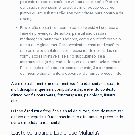
paciente recebe o remédio e vai para casa após. Podem
ser usados eventualmente outros imunossupressores
juntos ou em substituição aos corticóides para controle da
doença.
Prevenção de surtos = com o paciente estável começa a
fase de prevenção de surtos, para tal são usadas
medicações imunomoduladores, como os interferons e o
acetato de glatiramer. O incoveniente dessa medicações
são os efeitos colaterais e a necessidade de usá-las em
formulações injetáveis, seja no subcutâneo, seja
intramuscular (a depender do tipo escolhido pelo médica).
Essa injeções são dadas, semanalmente, 3 x por semana
ou mesmo diariamente, a depender do remédio escolhido.
Além do tratamento medicamentoso é fundamentas o suporte
multidisciplinar que será composto a depender do contexto
clínico por: fisioterapeuta, fonoterapeuta, psicólogo, fisiatra,
etc…
O foco é reduzir a freqüência anual de surtos, além de minimizar
o risco de sequelas. O reconhecimento e tratamento precoce do
surto é medida fundamental.
Existe cura para a Esclerose Múltipla?