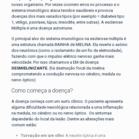
nosso organismo. Por vezes ocorrem erros no processo e o
sistema imunológico ataca tecidos saudáveis e provoca
doenças dos mais variados tipos (por exemplo = diabetes tipo
1, vitiligo, psoríase, lúpus, tireoidite, entre outras). A esclerose
Múltipla é uma doença autoimune.
O principal alvo do sistema imunológico na esclerose múltipla é
uma estrutura chamada BAINHA de MIELINA. Ela reverte o axônio
dos neurônios (como o isolamento de um fio de eletricidade),
fazendo com que o impulso elétrico nervoso ganhe mais
velocidade. Por isso chamamos a EM de doença
DESMIELINIZANTE.
(há destruição focal da mielina
comprometendo a condução nervosa no cérebro, medula ou
nervo óptico)
Como começa a doença?
A doença começa com um surto clínico. O paciente apresenta
alguma dificuldade neurológica relacionada a uma inflamação
na medula, no cérebro ou no nervo óptico. Os sintomas
dependerão do local da lesão. Dentre as alterações mais
comum estão:
Turvação em um olho
: A neurite óptica é uma