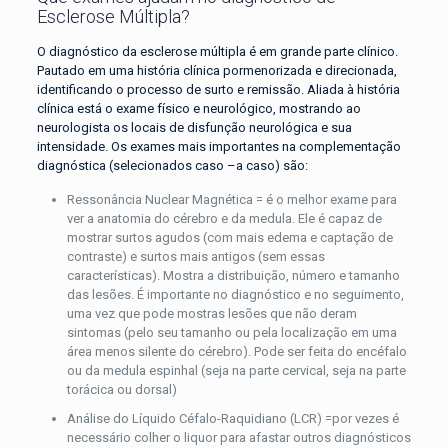
Esclerose Múltipla?
O diagnóstico da esclerose múltipla é em grande parte clínico.
Pautado em uma história clínica pormenorizada e direcionada,
identificando o processo de surto e remissão. Aliada à história
clínica está o exame físico e neurológico, mostrando ao
neurologista os locais de disfunção neurológica e sua
intensidade. Os exames mais importantes na complementação
diagnóstica (selecionados caso –a caso) são:
Ressonância Nuclear Magnética = é o melhor exame para
ver a anatomia do cérebro e da medula. Ele é capaz de
mostrar surtos agudos (com mais edema e captação de
contraste) e surtos mais antigos (sem essas
características). Mostra a distribuição, número e tamanho
das lesões. É importante no diagnóstico e no seguimento,
uma vez que pode mostras lesões que não deram
sintomas (pelo seu tamanho ou pela localização em uma
área menos silente do cérebro). Pode ser feita do encéfalo
ou da medula espinhal (seja na parte cervical, seja na parte
torácica ou dorsal)
Análise do Líquido Céfalo-Raquidiano (LCR) =por vezes é
necessário colher o liquor para afastar outros diagnósticos