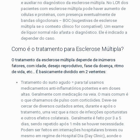
e auxiliar no diagnóstico da esclerose múltipla. No LCR dos
pacientes com esclerose múltipla pode haver aumento de
células e proteínas, com presença eventualmente de
bandas oligoclonais – BOC (sugestivas de esclerose
múltipla se o contexto clínico for compatível). Um exame
de líquor normal não afasta o diagnóstico. Ele é indicado a
depender do caso.
Como é o tratamento para Esclerose Múltipla?
O tratamento da esclerose múltipla depende de inúmeros
fatores, com idade, desejo reprodutivo, fase da doença, ritmo
de vida, etc… É basicamente dividido em 2 vertentes:
Tratamento do surto agudo = para tal usamos
medicamentos anti-inflamatórios potentes e em doses
altas. Geralmente com medicação na veia. O mais comum é
o que chamamos de pulso com corticóides. Deve-se
cercar de diversos cuidados antes, durante e após o
tratamento, uma vez que a risco de infecções oportunistas
e outros efeitos colaterais. Geralmente é feito por 3 a 5
dias, sendo repetido após 1 mês se houver necessidade.
Podem ser feitos em internações hospitalares breves ou
mesmo em regime de Hospital Dia (Day Clinic), aonde o