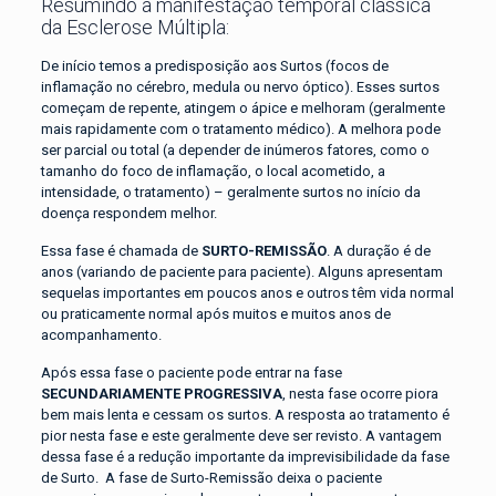
Resumindo a manifestação temporal clássica
da Esclerose Múltipla:
De início temos a predisposição aos Surtos (focos de
inflamação no cérebro, medula ou nervo óptico). Esses surtos
começam de repente, atingem o ápice e melhoram (geralmente
mais rapidamente com o tratamento médico). A melhora pode
ser parcial ou total (a depender de inúmeros fatores, como o
tamanho do foco de inflamação, o local acometido, a
intensidade, o tratamento) – geralmente surtos no início da
doença respondem melhor.
Essa fase é chamada de
SURTO-REMISSÃO
. A duração é de
anos (variando de paciente para paciente). Alguns apresentam
sequelas importantes em poucos anos e outros têm vida normal
ou praticamente normal após muitos e muitos anos de
acompanhamento.
Após essa fase o paciente pode entrar na fase
SECUNDARIAMENTE PROGRESSIVA
, nesta fase ocorre piora
bem mais lenta e cessam os surtos. A resposta ao tratamento é
pior nesta fase e este geralmente deve ser revisto. A vantagem
dessa fase é a redução importante da imprevisibilidade da fase
de Surto. A fase de Surto-Remissão deixa o paciente