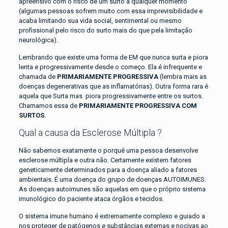
apreensivo com o risco de um surto a qualquer momento
(algumas pessoas sofrem muito com essa imprevisibilidade e
acaba limitando sua vida social, sentimental ou mesmo
profissional pelo risco do surto mais do que pela limitação
neurológica).
Lembrando que existe uma forma de EM que nunca surta e piora
lenta e progressivamente desde o começo. Ela é infrequente e
chamada de
PRIMARIAMENTE PROGRESSIVA
(lembra mais as
doenças degenerativas que as inflamatórias). Outra forma rara é
aquela que Surta mas piora progressivamente entre os surtos.
Chamamos essa de
PRIMARIAMENTE PROGRESSIVA COM
SURTOS.
Qual a causa da Esclerose Múltipla ?
Não sabemos exatamente o porquê uma pessoa desenvolve
esclerose múltipla e outra não. Certamente existem fatores
geneticamente determinados para a doença aliado a fatores
ambientais. É uma doença do grupo de doenças AUTOIMUNES.
As doenças autoimunes são aquelas em que o próprio sistema
imunológico do paciente ataca órgãos e tecidos.
O sistema imune humano é extremamente complexo e guiado a
nos proteger de patógenos e substâncias externas e nocivas ao