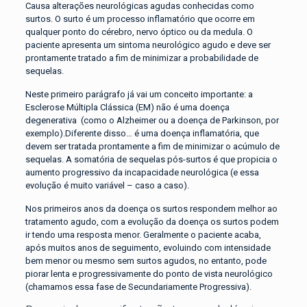
Causa alterações neurológicas agudas conhecidas como
surtos. O surto é um processo inflamatório que ocorre em
qualquer ponto do cérebro, nervo óptico ou da medula. O
paciente apresenta um sintoma neurológico agudo e deve ser
prontamente tratado a fim de minimizar a probabilidade de
sequelas.
Neste primeiro parágrafo já vai um conceito importante: a
Esclerose Múltipla Clássica (EM) não é uma doença
degenerativa (como o Alzheimer ou a doença de Parkinson, por
exemplo).Diferente disso… é uma doença inflamatória, que
devem ser tratada prontamente a fim de minimizar o acúmulo de
sequelas. A somatória de sequelas pós-surtos é que propicia o
aumento progressivo da incapacidade neurológica (e essa
evolução é muito variável – caso a caso).
Nos primeiros anos da doença os surtos respondem melhor ao
tratamento agudo, com a evolução da doença os surtos podem
ir tendo uma resposta menor. Geralmente o paciente acaba,
após muitos anos de seguimento, evoluindo com intensidade
bem menor ou mesmo sem surtos agudos, no entanto, pode
piorar lenta e progressivamente do ponto de vista neurológico
(chamamos essa fase de Secundariamente Progressiva).