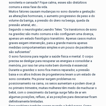
sonolenta e cansada? Fique calma, esses são distúrbios
comuns a essa fase da vida.
Muitos fatores causam mudanças no sono durante a gestação:
as alterações hormonais, o aumento progressivo de peso e do
volume da barriga, a pressão do útero na bexiga, queda da
pressão arterial, etc…
Segundo o neurologista Leandro Teles: “Os transtornos de sono
na gravidez são muito comuns e não configuram uma doença,
apenas um estado fisiológico transitório. Apenas casos muitos
graves exigem intervenção, para a grande maioria apenas
medidas comportamentais simples e um pouco de paciência
são suficientes”.
O sono funciona para regular a saúde física e mental. O corpo
precisa se desligar para recuperar as energias e consolidar a
memória, por isso ter uma noite bem dormida é essencial.
Durante a gravidez o sono fica menos reparador, a pressão
baixa e os altos índices de progesterona levam a um estado de
sono constante. Pra piorar surgem problemas no
posicionamento na cama, os seios aumentam e podem doer já
no primeiro trimestre, muitas mulheres têm medo de machucar o
bebê, com o crescimento da barriga surge falta de ar em
algumas posições, refluxo, aí as posições para descansar ficam
definitivamente limitadas.
Esse problema também ocorre quando o bebê nasce. Como