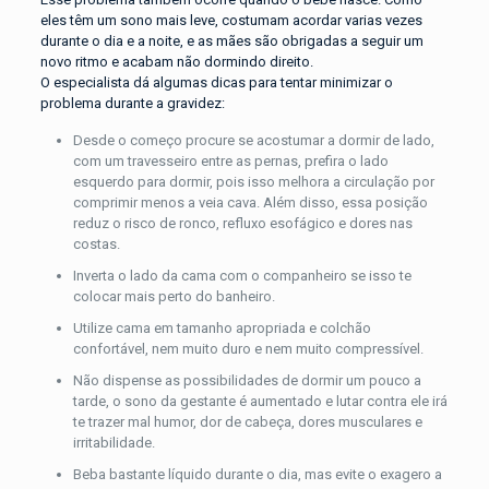
eles têm um sono mais leve, costumam acordar varias vezes
durante o dia e a noite, e as mães são obrigadas a seguir um
novo ritmo e acabam não dormindo direito.
O especialista dá algumas dicas para tentar minimizar o
problema durante a gravidez:
Desde o começo procure se acostumar a dormir de lado,
com um travesseiro entre as pernas, prefira o lado
esquerdo para dormir, pois isso melhora a circulação por
comprimir menos a veia cava. Além disso, essa posição
reduz o risco de ronco, refluxo esofágico e dores nas
costas.
Inverta o lado da cama com o companheiro se isso te
colocar mais perto do banheiro.
Utilize cama em tamanho apropriada e colchão
confortável, nem muito duro e nem muito compressível.
Não dispense as possibilidades de dormir um pouco a
tarde, o sono da gestante é aumentado e lutar contra ele irá
te trazer mal humor, dor de cabeça, dores musculares e
irritabilidade.
Beba bastante líquido durante o dia, mas evite o exagero a