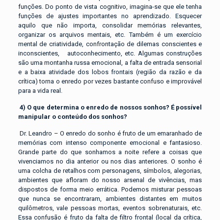
funções. Do ponto de vista cognitivo, imagina-se que ele tenha
funções de ajustes importantes no aprendizado. Esquecer
aquilo que não importa, consolidar memórias relevantes,
organizar os arquivos mentais, etc. Também é um exercício
mental de criatividade, confrontação de dilemas conscientes e
inconscientes, autoconhecimento, etc. Algumas construções
são uma montanha russa emocional, a falta de entrada sensorial
e a baixa atividade dos lobos frontais (região da razão e da
crítica) torna o enredo por vezes bastante confuso e improvável
para a vida real.
4)
O que determina o enredo de nossos sonhos? É possível
manipular o conteúdo dos sonhos?
Dr. Leandro – O enredo do sonho é fruto de um emaranhado de
memórias com intenso componente emocional e fantasioso.
Grande parte do que sonhamos a noite refere a coisas que
vivenciamos no dia anterior ou nos dias anteriores. O sonho é
uma colcha de retalhos com personagens, símbolos, alegorias,
ambientes que afloram do nosso arsenal de vivências, mas
dispostos de forma meio errática. Podemos misturar pessoas
que nunca se encontraram, ambientes distantes em muitos
quilômetros, vale pessoas mortas, eventos sobrenaturais, etc.
Essa confusão é fruto da falta de filtro frontal (local da crítica,