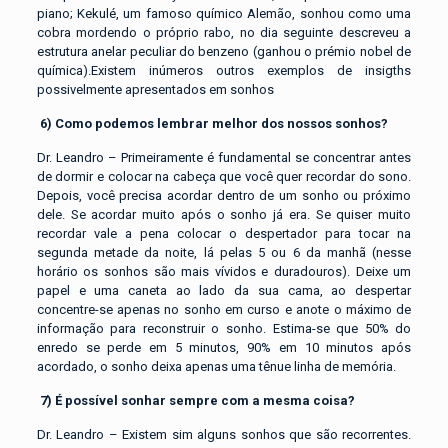
piano; Kekulé, um famoso químico Alemão, sonhou como uma
cobra mordendo o próprio rabo, no dia seguinte descreveu a
estrutura anelar peculiar do benzeno (ganhou o prémio nobel de
química).Existem inúmeros outros exemplos de insigths
possivelmente apresentados em sonhos
6)
Como podemos lembrar melhor dos nossos sonhos?
Dr. Leandro – Primeiramente é fundamental se concentrar antes
de dormir e colocar na cabeça que você quer recordar do sono.
Depois, você precisa acordar dentro de um sonho ou próximo
dele. Se acordar muito após o sonho já era. Se quiser muito
recordar vale a pena colocar o despertador para tocar na
segunda metade da noite, lá pelas 5 ou 6 da manhã (nesse
horário os sonhos são mais vívidos e duradouros). Deixe um
papel e uma caneta ao lado da sua cama, ao despertar
concentre-se apenas no sonho em curso e anote o máximo de
informação para reconstruir o sonho. Estima-se que 50% do
enredo se perde em 5 minutos, 90% em 10 minutos após
acordado, o sonho deixa apenas uma tênue linha de memória.
7)
É possível sonhar sempre com a mesma coisa?
Dr. Leandro – Existem sim alguns sonhos que são recorrentes.