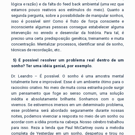
lógica e razão) e da falta do feed back ambiental (uma vez que
estamos pouco reativos aos estímulos do meio). Quanto a
segunda pergunta, sobre a possibilidade de manipular sonhos,
isso é possível sim! Como é fruto de força consciente e
inconsciente algumas pessoas consegue estabelecer alguma
intervenção no enredo e desenrolar da história. Para tal, é
preciso uma certa predisposição genética, treinamento e muita
concentração. Mentalizar processos, identificar sinal de sonho,
técnicas de recordação, etc..
5)
É possível resolver um problema real dentro de um
sonho? Ter uma idéia genial, por exemplo.
Dr. Leandro – É possível. O sonho é uma amostra mental
totalmente livre e improvável. Esse é um ambiente ótimo para o
raciocínio criativo. No meio de muita coisa estranha pode surgir
um pensamento que foge ao senso comum, uma solução
inédita e absolutamente brilhante. Sonhamos com o que
vivemos. Se estivermos imersos em um determinado problema,
esse problema será abordado seguramente durante nossas
noites, podemos vivenciar a resposta no meio de um sonho ou
acordar com a idéia pronta na cabeça. Nosso cérebro trabalhou
para isso. Reza a lenda que Paul McCartney ouviu a melodia
completa de Yesterday em um sonho, despertou e tirou no