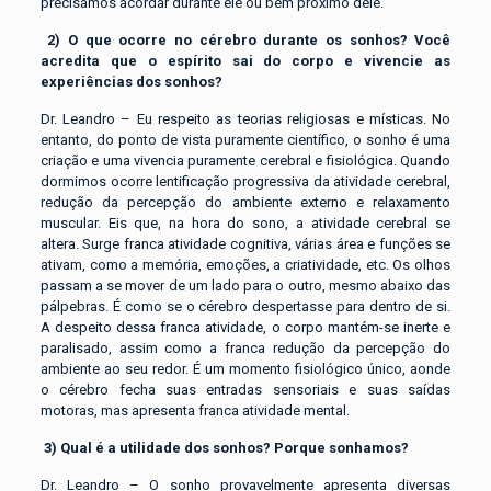
precisamos acordar durante ele ou bem próximo dele.
2)
O que ocorre no cérebro durante os sonhos? Você
acredita que o espírito sai do corpo e vivencie as
experiências dos sonhos?
Dr. Leandro – Eu respeito as teorias religiosas e místicas. No
entanto, do ponto de vista puramente científico, o sonho é uma
criação e uma vivencia puramente cerebral e fisiológica. Quando
dormimos ocorre lentificação progressiva da atividade cerebral,
redução da percepção do ambiente externo e relaxamento
muscular. Eis que, na hora do sono, a atividade cerebral se
altera. Surge franca atividade cognitiva, várias área e funções se
ativam, como a memória, emoções, a criatividade, etc. Os olhos
passam a se mover de um lado para o outro, mesmo abaixo das
pálpebras. É como se o cérebro despertasse para dentro de si.
A despeito dessa franca atividade, o corpo mantém-se inerte e
paralisado, assim como a franca redução da percepção do
ambiente ao seu redor. É um momento fisiológico único, aonde
o cérebro fecha suas entradas sensoriais e suas saídas
motoras, mas apresenta franca atividade mental.
3)
Qual é a utilidade dos sonhos? Porque sonhamos?
Dr. Leandro – O sonho provavelmente apresenta diversas