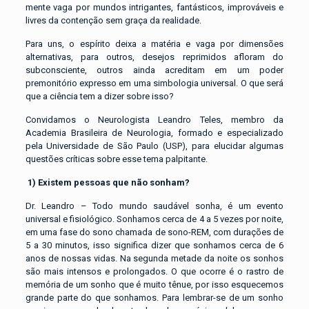
mente vaga por mundos intrigantes, fantásticos, improváveis e
livres da contenção sem graça da realidade.
Para uns, o espírito deixa a matéria e vaga por dimensões
alternativas, para outros, desejos reprimidos afloram do
subconsciente, outros ainda acreditam em um poder
premonitório expresso em uma simbologia universal. O que será
que a ciência tem a dizer sobre isso?
Convidamos o Neurologista Leandro Teles, membro da
Academia Brasileira de Neurologia, formado e especializado
pela Universidade de São Paulo (USP), para elucidar algumas
questões críticas sobre esse tema palpitante.
1)
Existem pessoas que não sonham?
Dr. Leandro – Todo mundo saudável sonha, é um evento
universal e fisiológico. Sonhamos cerca de 4 a 5 vezes por noite,
em uma fase do sono chamada de sono-REM, com durações de
5 a 30 minutos, isso significa dizer que sonhamos cerca de 6
anos de nossas vidas. Na segunda metade da noite os sonhos
são mais intensos e prolongados. O que ocorre é o rastro de
memória de um sonho que é muito tênue, por isso esquecemos
grande parte do que sonhamos. Para lembrar-se de um sonho