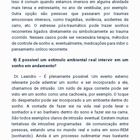
Isso é comum quando estamos imersos em alguma atividade
mais tensa e estressante, no ano de vestibular, por exemplo.
Outra opção são pessoas que passaram por traumas
emocionais intensos, como tragédias, violência, acidentes de
carro, etc. O estresse pós-traumático pode trazer sonhos
recorrentes ligados diretamente ou simbolicamente ao trauma
ocorrido. Nesses casos pode ser necessária terapia, métodos
de controle de sonho e, eventualmente, medicações para inibir o
pensamento onírico recorrente.
8)
É possível um estímulo ambiental real intervir em um
sonho em andamento?
Dr. Leandro – É plenamente possível. Um evento externo
relevante pode adentrar um sonho e ser incorporado a ele,
chamamos de intrusão. Um ruído de água corrente pode ser
visto em um sonho como uma cachoeira, por exemplo. O toque
do despertador pode ser incorporado a um ambiente dentre do
sonho. A vontade de fazer xixi na vida real pode levar o
sonhador a ir ao banheiro dentro do sono e fazer xixi na cama.
São todos exemplos claros de intrusão eventual. Existem muitas
tentativas de intrusões programadas de comunicação entre
pessoas, estando uma no mundo real e outra em sono-REM
(sonhando). Ainda é um processo rudimentar mas bastante