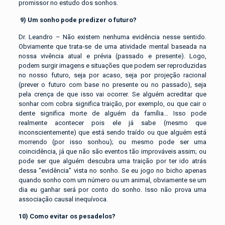
promissor no estudo dos sonhos.
9)
Um sonho pode predizer o futuro?
Dr. Leandro – Não existem nenhuma evidência nesse sentido.
Obviamente que trata-se de uma atividade mental baseada na
nossa vivência atual e prévia (passado e presente). Logo,
podem surgir imagens e situações que podem ser reproduzidas
no nosso futuro, seja por acaso, seja por projeção racional
(prever o futuro com base no presente ou no passado), seja
pela crença de que isso vai ocorrer. Se alguém acreditar que
sonhar com cobra significa traição, por exemplo, ou que cair o
dente significa morte de alguém da família… Isso pode
realmente acontecer pois ele já sabe (mesmo que
inconscientemente) que está sendo traído ou que alguém está
morrendo (por isso sonhou); ou mesmo pode ser uma
coincidência, já que não são eventos tão improváveis assim; ou
pode ser que alguém descubra uma traição por ter ido atrás
dessa “evidência” vista no sonho. Se eu jogo no bicho apenas
quando sonho com um número ou um animal, obviamente se um
dia eu ganhar será por conto do sonho. Isso não prova uma
associação causal inequívoca.
10) Como evitar os pesadelos?