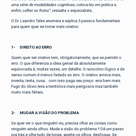
uma série de modalidades cognitivas, coloca-las em prática e,
enfim, colher os frutos”,
ressalta o especialista.
O Dr. Leandro Teles enumera e explica 5 passos fundamentais
para quem quer se tornar mais criativo:
1- DIREITO AO
ERRO
Quem quer ser criativo tem, obrigatoriamente, que se permitir o
erro. O que diferencia a ideia genial da absolutamente
equivocada é, muitas vezes, um detalhe. O raciocínio lógico e de
senso comum é menos fadado ao erro. O criativo arrisca mais,
inventa, testa, ousa… com isso paga seu preço: erra bem mais.
Fugir do óbvio leva a territórios mais perigosos mas também
muito mais férteis.
2-
MUDAR A VISÃO DO PROBLEMA
Se quer ver o que ninguém viu, precisa olhar as coisas como
ninguém ainda olhou. Mude a visão do problema !! Dê um passo
pra trás e olhe tudo de longe, aperte os olhos, desfoque. Se