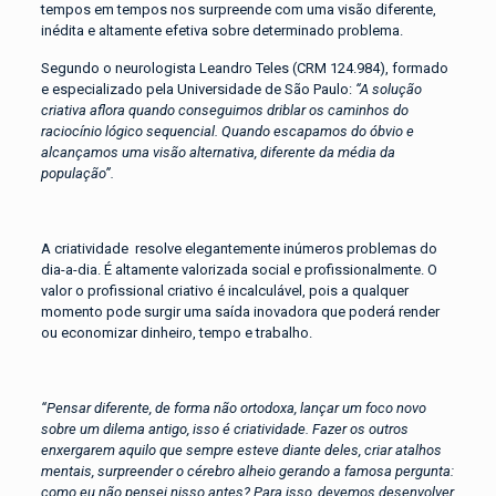
tempos em tempos nos surpreende com uma visão diferente,
inédita e altamente efetiva sobre determinado problema.
Segundo o neurologista Leandro Teles (CRM 124.984), formado
e especializado pela Universidade de São Paulo:
“A solução
criativa aflora quando conseguimos driblar os caminhos do
raciocínio lógico sequencial. Quando escapamos do óbvio e
alcançamos uma visão alternativa, diferente da média da
população”.
A criatividade resolve elegantemente inúmeros problemas do
dia-a-dia. É altamente valorizada social e profissionalmente. O
valor o profissional criativo é incalculável, pois a qualquer
momento pode surgir uma saída inovadora que poderá render
ou economizar dinheiro, tempo e trabalho.
“Pensar diferente, de forma não ortodoxa, lançar um foco novo
sobre um dilema antigo, isso é criatividade. Fazer os outros
enxergarem aquilo que sempre esteve diante deles, criar atalhos
mentais, surpreender o cérebro alheio gerando a famosa pergunta:
como eu não pensei nisso antes? Para isso, devemos desenvolver