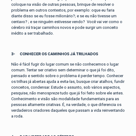
coloque na visão de outras pessoas, brinque de resolver o
problema em outros contextos, por exemplo: oque eu faria
diante disso se eu fosse milionário?; e se eu não tivesse um
centavo? ; e se ninguém estivesse vendo? Você vai ver como o
cérebro irá traçar caminhos novos e pode surgir um conceito
inédito a ser trabalhado.
3- CONHECER OS
CAMINHOS JÁ TRILHADOS
Não é fácil fugir do lugar comum se não conhecemos o lugar
comum. Tentar ser criativo sem determinar o que já foi dito,
pensado e sentido sobre o problema é perder tempo. Conhecer
os trilhas já abertas ajuda a evita-las, busque criar atalhos, fundir
conceitos, condensar. Estude o assunto, sob vários aspectos,
pesquise, não menospreze tudo que já foi feito sobre ele antes.
Conhecimento e visão são modalidade fundamentais para as
pessoas altamente criativas. É, na verdade, o que diferencia os
verdadeiros criadores daqueles que passam a vida reinventando
a roda.